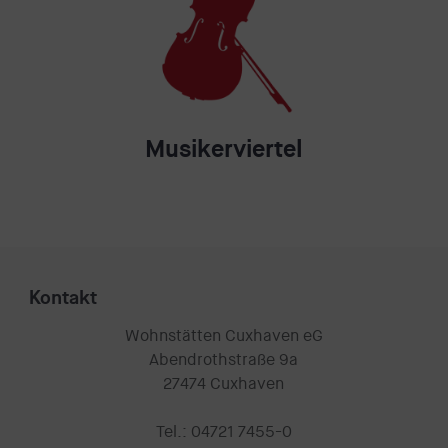
Musikerviertel
Kontakt
Wohnstätten Cuxhaven eG
Abendrothstraße 9a
27474 Cuxhaven
arrow_upward
Tel.: 04721 7455-0